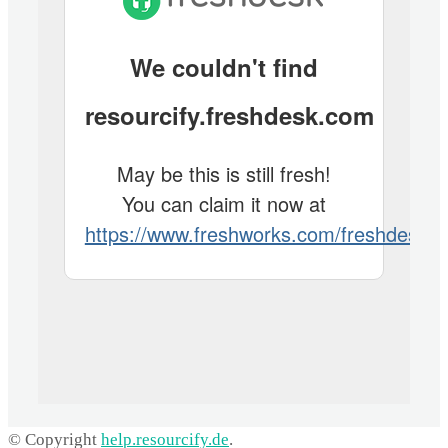
© Copyright
help.resourcify.de
.